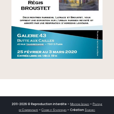
2011-2026 © Reproduction interdite –
Mentions Légales
–
Politique
de Confidentialité
–
Cookie et Statistiques
– Création
Sylbohec