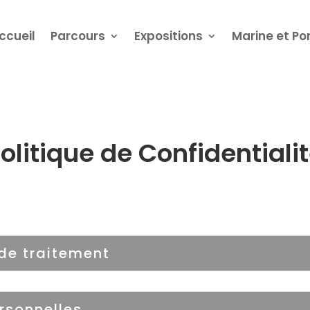
ccueil
Parcours
Expositions
Marine et Po
olitique de Confidentiali
 de traitement
rsonnelles